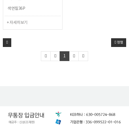
색연필36P
+ 자세히보기
정렬
1