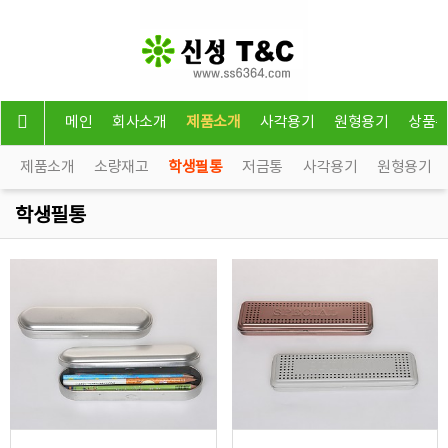
메인
회사소개
제품소개
사각용기
원형용기
상품
제품소개
소량재고
학생필통
저금통
사각용기
원형용기
학생필통