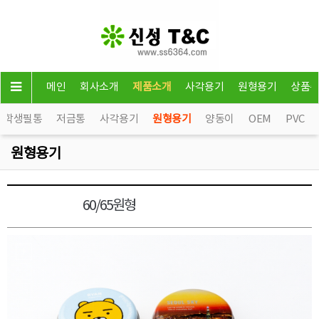
메인
회사소개
제품소개
사각용기
원형용기
상품
학생필통
저금통
사각용기
원형용기
양동이
OEM
PVC
원형용기
60/65원형
원형용기1