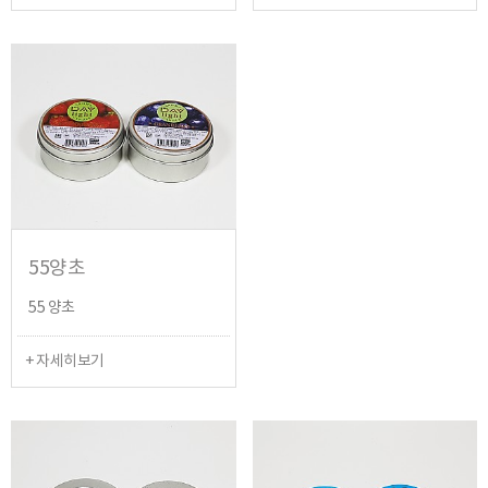
55양초
55 양초
+ 자세히보기