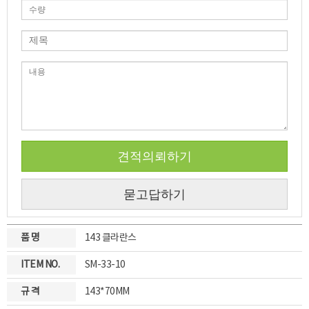
견적의뢰하기
묻고답하기
품 명
143 클라란스
ITEM NO.
SM-33-10
규 격
143*70MM