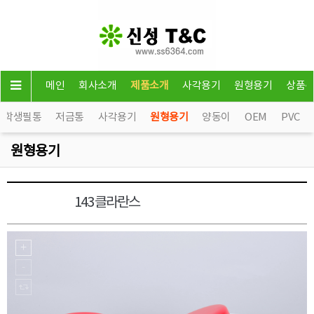
메인
회사소개
제품소개
사각용기
원형용기
상품
학생필통
저금통
사각용기
원형용기
양동이
OEM
PVC
원형용기
143 클라란스
원형용기3