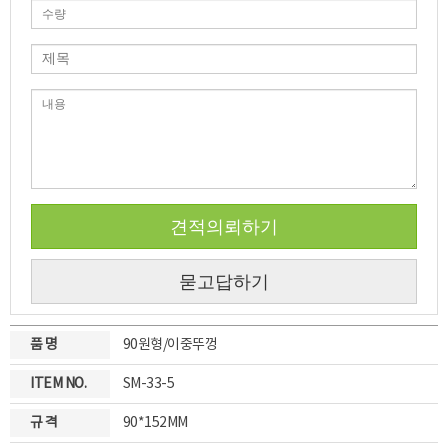
견적의뢰하기
묻고답하기
품 명
90원형/이중뚜껑
ITEM NO.
SM-33-5
규 격
90*152MM