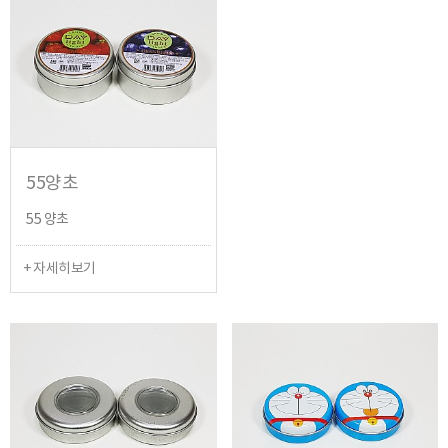
55양초
55 양초
+ 자세히보기