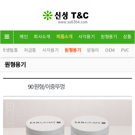
메인
회사소개
제품소개
사각용기
원형용기
상품
학생필통
저금통
사각용기
원형용기
양동이
OEM
PVC
원형용기
90 원형/이중뚜껑
원형용기3