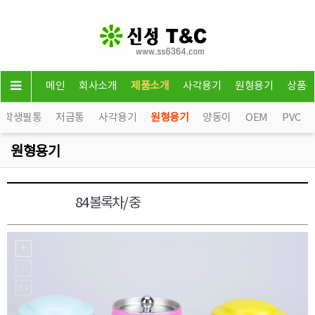
메인
회사소개
제품소개
사각용기
원형용기
상품
학생필통
저금통
사각용기
원형용기
양동이
OEM
PVC
원형용기
84 볼록차/ 중
원형용기2