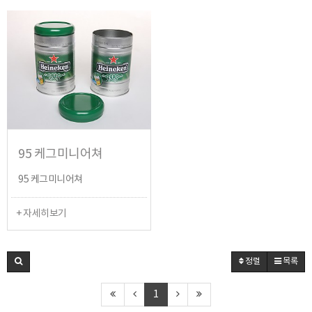
95 케그미니어쳐
95 케그미니어쳐
+ 자세히보기
정렬
목록
1