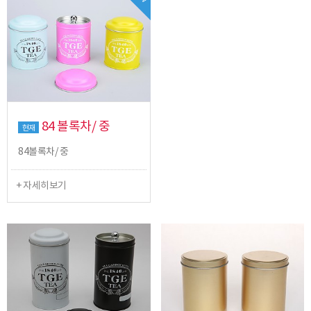
84 볼록차/ 중
현재
84볼록차/ 중
+ 자세히보기