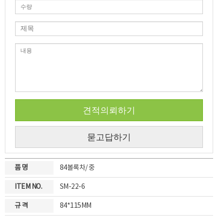
견적의뢰하기
묻고답하기
품 명
84볼록차/ 중
ITEM NO.
SM-22-6
규 격
84*115MM