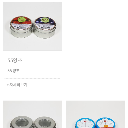
55양초
55 양초
+ 자세히보기