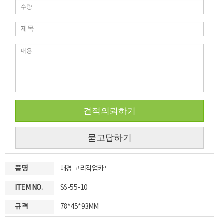
견적의뢰하기
묻고답하기
품 명
매경 고리직업카드
ITEM NO.
SS-55-10
규 격
78*45*93MM