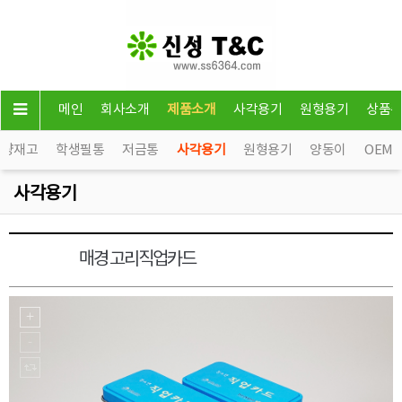
메인
회사소개
제품소개
사각용기
원형용기
상품
소량재고
학생필통
저금통
사각용기
원형용기
양동이
OEM
사각용기
매경 고리직업카드
사각용기5