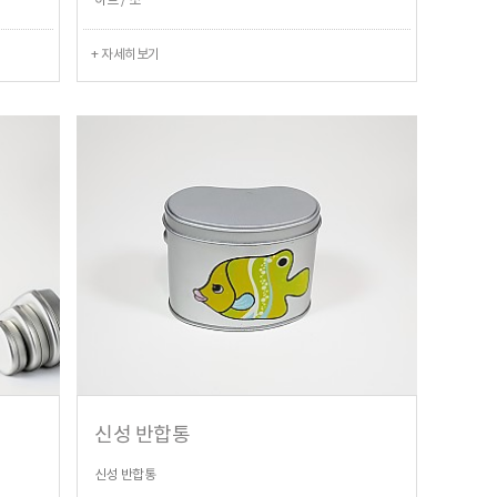
하트 / 소
+ 자세히보기
신성 반합통
신성 반합통