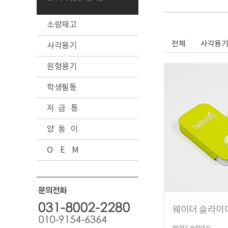
소량재고
전체
사각용기
사각용기
원형용기
학생필통
저 금 통
양 동 이
O E M
웨이더 슬라이