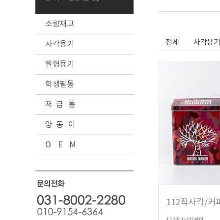
소량재고
전체
사각용기
사각용기
원형용기
학생필통
저 금 통
양 동 이
O E M
112직사각/커