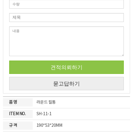
견적의뢰하기
묻고답하기
품 명
라운드 필통
ITEM NO.
SH-11-1
규 격
190*53*20MM