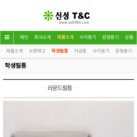
메인
회사소개
제품소개
사각용기
원형용기
상품
제품소개
소량재고
학생필통
저금통
사각용기
원형용기
학생필통
라운드필통