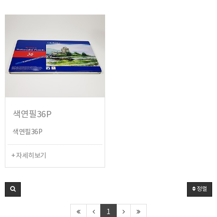
색연필36P
색연필36P
+ 자세히보기
정렬
1