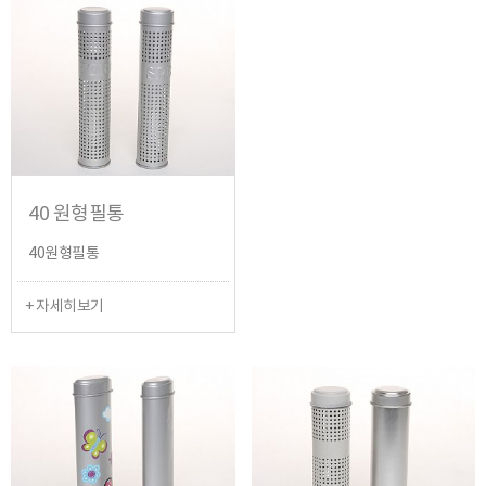
40 원형필통
40원형필통
+ 자세히보기