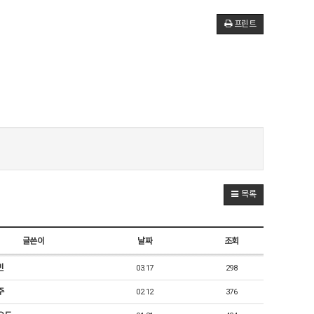
프린트
목록
글쓴이
날짜
조회
빈
03.17
298
주
02.12
376