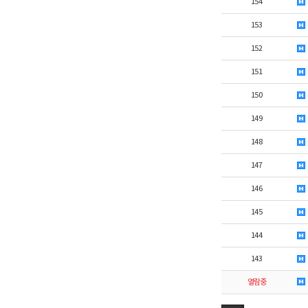
154
153
152
151
150
149
148
147
146
145
144
143
열람중